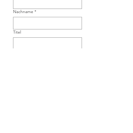
Nachname
*
Titel
Adresse privat
*
Telefonnummer privat
*
E-Mail-Adresse
*
Unternehmen
*