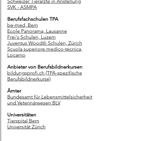
Schweizer Tierärzte in Anstellung
SVK - ASMPA
Berufsfachschulen TPA
be-med, Bern
Ecole Panorama, Lausanne
Frei's Schulen, Luzern
Juventus Woodtli Schulen, Zürich
Scuola superiore medico-tecnica,
Locarno
Anbieter von Berufsbildnerkursen
bildungsprofi.ch (TPA-spezifische
Berufsbildnerkurse)
Ämter
Bundesamt für Lebensmittelsicherheit
und Veterinärwesen BLV
Universitäten
Tierspital Bern
Universität Zürich