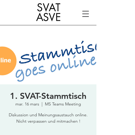
1. SVAT-Stammtisch
mar. 16 mars
  |  
MS Teams Meeting
Diskussion und Meinungsaustauch online.
Nicht verpassen und mitmachen !