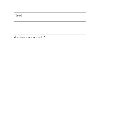
Titel
Adresse privat
*
Telefonnummer privat
*
E-Mail-Adresse
*
Unternehmen
*
Telefonnummer geschäftlich